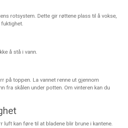
tens rotsystem. Dette gir røttene plass til å vokse,
fuktighet.
ikke å stå i vann.
ørr på toppen. La vannet renne ut gjennom
nn fra skålen under potten. Om vinteren kan du
ighet
r luft kan føre til at bladene blir brune i kantene.