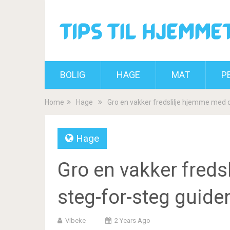
BOLIG
HAGE
MAT
P
Home
Hage
Gro en vakker fredslilje hjemme med 
Hage
Gro en vakker fred
steg-for-steg guide
Vibeke
2 Years Ago