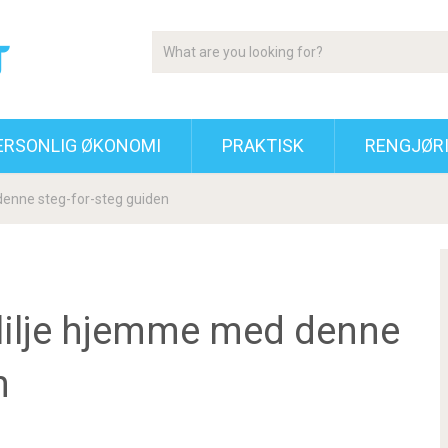
ERSONLIG ØKONOMI
PRAKTISK
RENGJØR
denne steg-for-steg guiden
slilje hjemme med denne
n