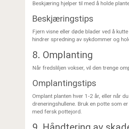
Beskjæring hjelper til med å holde plan
Beskjæringstips
Fjern visne eller døde blader ved å kut
hindrer spredning av sykdommer og holde
8. Omplanting
Når fredsliljen vokser, vil den trenge om
Omplantingstips
Omplant planten hver 1-2 år, eller når d
dreneringshullene. Bruk en potte som er
med fersk pottejord.
9. Håndtering av skad