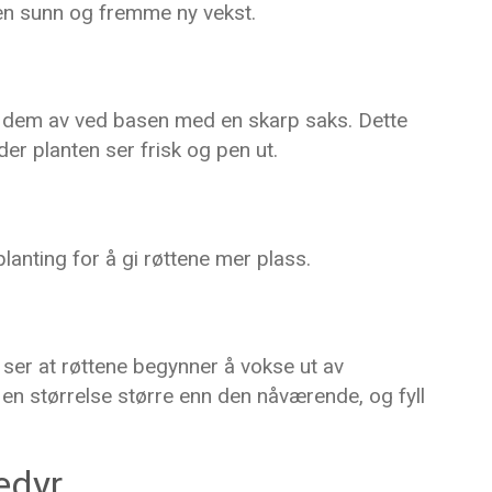
ten sunn og fremme ny vekst.
te dem av ved basen med en skarp saks. Dette
r planten ser frisk og pen ut.
planting for å gi røttene mer plass.
u ser at røttene begynner å vokse ut av
 en størrelse større enn den nåværende, og fyll
edyr