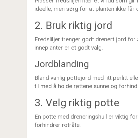
Plasser fredsliljen nær et vindu som gir f
ideelle, men sørg for at planten ikke får d
2. Bruk riktig jord
Fredsliljer trenger godt drenert jord for
inneplanter er et godt valg.
Jordblanding
Bland vanlig pottejord med litt perlitt el
til med å holde røttene sunne og forhind
3. Velg riktig potte
En potte med dreneringshull er viktig fo
forhindrer rotråte.