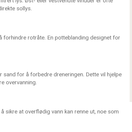
iltrert lys. Øst- eller vestvendte vinduer er ofte
irekte sollys.
 å forhindre rotråte. En potteblanding designet for
ler sand for å forbedre dreneringen. Dette vil hjelpe
re overvanning.
r å sikre at overflødig vann kan renne ut, noe som