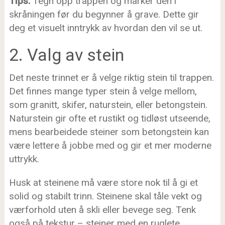
Tips:
Tegn opp trappen og marker den i
skråningen før du begynner å grave. Dette gir
deg et visuelt inntrykk av hvordan den vil se ut.
2. Valg av stein
Det neste trinnet er å velge riktig stein til trappen.
Det finnes mange typer stein å velge mellom,
som granitt, skifer, naturstein, eller betongstein.
Naturstein gir ofte et rustikt og tidløst utseende,
mens bearbeidede steiner som betongstein kan
være lettere å jobbe med og gir et mer moderne
uttrykk.
Husk at steinene må være store nok til å gi et
solid og stabilt trinn. Steinene skal tåle vekt og
værforhold uten å skli eller bevege seg. Tenk
også på tekstur – steiner med en ruglete